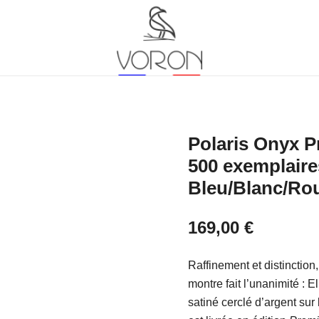
Site officiel des montres Voron
Voron
Polaris Onyx Pr
500 exemplaire
Bleu/Blanc/Ro
169,00
€
Raffinement et distinction
montre fait l’unanimité : E
satiné cerclé d’argent sur