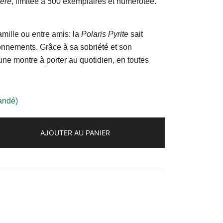
ère
, limitée à 500 exemplaires et numérotée.
famille ou entre amis: la
Polaris Pyrite
sait
ronnements. Grâce à sa sobriété et son
une montre à porter au quotidien, en toutes
andé)
AJOUTER AU PANIER