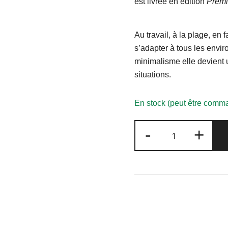
est livrée en édition
Premi
Au travail, à la plage, en 
s’adapter à tous les envi
minimalisme elle devient 
situations.
En stock (peut être comm
quantité
-
+
de
Polaris
Onyx
Première
Edition
(limitée
à