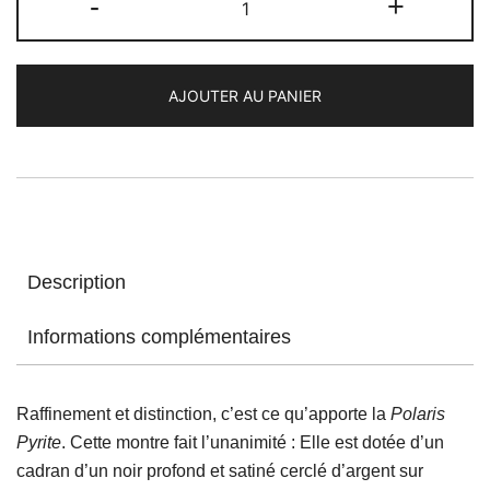
-
+
de
Polaris
Onyx
AJOUTER AU PANIER
Première
Edition
(limitée
à
500
exemplaires)
-
Description
Bracelet
Olive
Informations complémentaires
Raffinement et distinction, c’est ce qu’apporte la
Polaris
Pyrite
. Cette montre fait l’unanimité : Elle est dotée d’un
cadran d’un noir profond et satiné cerclé d’argent sur